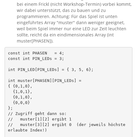
bei einem Frickl (nicht Workshop-Termin) vorbei kommt,
wir dabei unterstützt, das zu bauen und zu
programmieren. Achtung: Für das Spiel ist unten
eingeführtes Array "muster" dann weniger geeignet,
weil beim Spiel immer nur eine LED zur Zeit leuchten
sollte, reicht da ein eindimensionales Array (int
muster[PHASEN]).
const int PHASEN   = 4;

const int PIN_LEDs = 3;

int PIN_LED[PIN_LEDs] = { 3, 5, 6};

int muster[PHASEN][PIN_LEDs] =

{ {0,1,0},

  {1,0,1},

  {0,1,0},

  {0,0,0}

};

// Zugriff geht dann so:

//   muster[1][2] ergibt 1

//   muster[3][2] ergibt 0  (der jeweils höchste 
erlaubte Index!)
