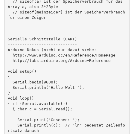
  // sizeof(a) ist der Speicherverbrauch für das 
Array a, also 3*2Byte

  // sizeof(meinzeiger) ist der Speicherverbrauch 
für einen Zeiger

Serielle Schnittstelle (UART)

-----------------------------

Arduino-Dokus (nicht nur dazu) siehe:

  http://www.arduino.cc/en/Reference/HomePage

  http://labs.arduino.org/Arduino+Reference

void setup()

{

  Serial.begin(9600);

  Serial.println("Hallo Welt!");

}

void loop()

{ if (Serial.available())

  { char c = Serial.read();

    Serial.print("Gesehen: ");

    Serial.println(c);  // "ln" bedeutet Zeilenfo
rtsatz danach
