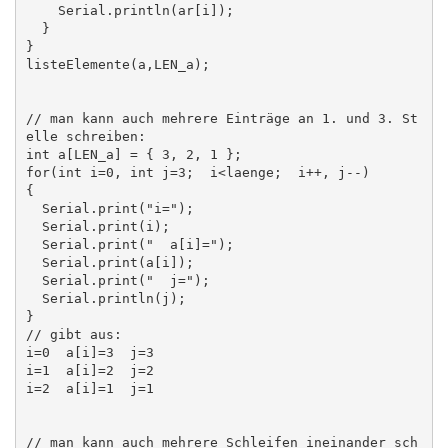
    Serial.println(ar[i]);

  }

}

listeElemente(a,LEN_a);

// man kann auch mehrere Einträge an 1. und 3. St
elle schreiben:

int a[LEN_a] = { 3, 2, 1 };

for(int i=0, int j=3;  i<laenge;  i++, j--)

{

  Serial.print("i=");

  Serial.print(i);

  Serial.print("  a[i]=");

  Serial.print(a[i]);

  Serial.print("  j=");

  Serial.println(j);

}

// gibt aus:

i=0  a[i]=3  j=3

i=1  a[i]=2  j=2

i=2  a[i]=1  j=1

// man kann auch mehrere Schleifen ineinander sch