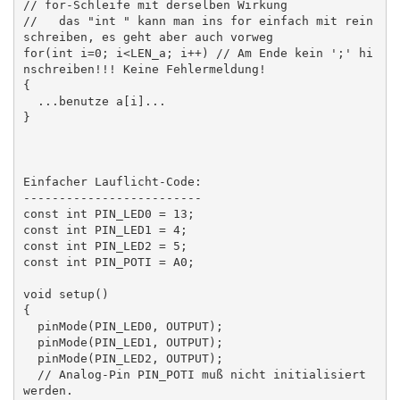
// for-Schleife mit derselben Wirkung

//   das "int " kann man ins for einfach mit rein
schreiben, es geht aber auch vorweg

for(int i=0; i<LEN_a; i++) // Am Ende kein ';' hi
nschreiben!!! Keine Fehlermeldung!

{

  ...benutze a[i]...

}

Einfacher Lauflicht-Code:

-------------------------

const int PIN_LED0 = 13;

const int PIN_LED1 = 4;

const int PIN_LED2 = 5;

const int PIN_POTI = A0;

void setup()

{

  pinMode(PIN_LED0, OUTPUT);

  pinMode(PIN_LED1, OUTPUT);

  pinMode(PIN_LED2, OUTPUT);

  // Analog-Pin PIN_POTI muß nicht initialisiert 
werden.
