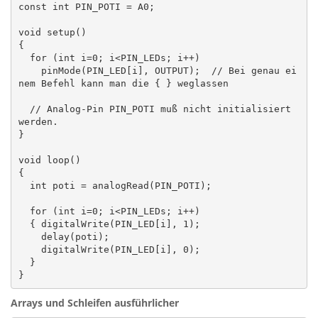
const int PIN_POTI = A0;

void setup()

{

  for (int i=0; i<PIN_LEDs; i++)

    pinMode(PIN_LED[i], OUTPUT);  // Bei genau ei
nem Befehl kann man die { } weglassen

  // Analog-Pin PIN_POTI muß nicht initialisiert 
werden.

}

void loop()

{

  int poti = analogRead(PIN_POTI);

  for (int i=0; i<PIN_LEDs; i++)

  { digitalWrite(PIN_LED[i], 1);

    delay(poti);

    digitalWrite(PIN_LED[i], 0);

  }

}
Arrays und Schleifen ausführlicher