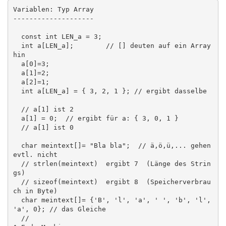
Variablen: Typ Array

--------------------

  const int LEN_a = 3;

  int a[LEN_a];        // [] deuten auf ein Array 
hin

  a[0]=3;

  a[1]=2;

  a[2]=1;

  int a[LEN_a] = { 3, 2, 1 }; // ergibt dasselbe

  // a[1] ist 2

  a[1] = 0;  // ergibt für a: { 3, 0, 1 }

  // a[1] ist 0

  char meintext[]= "Bla bla";  // ä,ö,ü,... gehen 
evtl. nicht

  // strlen(meintext)  ergibt 7  (Länge des Strin
gs)

  // sizeof(meintext)  ergibt 8  (Speicherverbrau
ch in Byte)

  char meintext[]= {'B', 'l', 'a', ' ', 'b', 'l', 
'a', 0}; // das Gleiche

  //                                                   