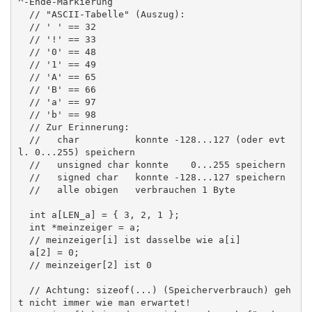
^-Ende-Markierung

  // "ASCII-Tabelle" (Auszug):

  // ' ' == 32

  // '!' == 33

  // '0' == 48

  // '1' == 49

  // 'A' == 65

  // 'B' == 66

  // 'a' == 97

  // 'b' == 98

  // Zur Erinnerung:

  //   char          konnte -128...127 (oder evt
l. 0...255) speichern

  //   unsigned char konnte    0...255 speichern

  //   signed char   konnte -128...127 speichern

  //   alle obigen   verbrauchen 1 Byte

  int a[LEN_a] = { 3, 2, 1 };

  int *meinzeiger = a;

  // meinzeiger[i] ist dasselbe wie a[i]

  a[2] = 0;

  // meinzeiger[2] ist 0

  // Achtung: sizeof(...) (Speicherverbrauch) geh
t nicht immer wie man erwartet!
