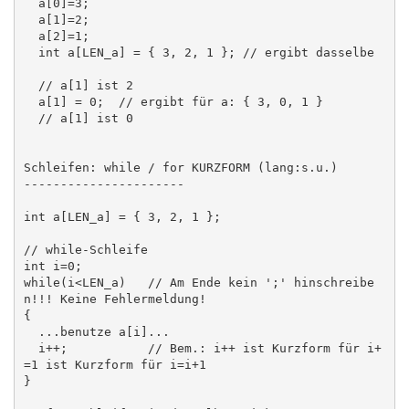
  a[0]=3;

  a[1]=2;

  a[2]=1;

  int a[LEN_a] = { 3, 2, 1 }; // ergibt dasselbe

  // a[1] ist 2

  a[1] = 0;  // ergibt für a: { 3, 0, 1 }

  // a[1] ist 0

Schleifen: while / for KURZFORM (lang:s.u.)

----------------------

int a[LEN_a] = { 3, 2, 1 };

// while-Schleife

int i=0;

while(i<LEN_a)   // Am Ende kein ';' hinschreibe
n!!! Keine Fehlermeldung!

{     

  ...benutze a[i]...

  i++;           // Bem.: i++ ist Kurzform für i+
=1 ist Kurzform für i=i+1

}
