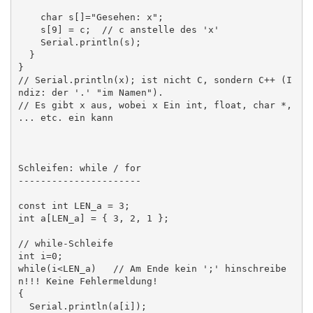
    char s[]="Gesehen: x";

    s[9] = c;  // c anstelle des 'x'

    Serial.println(s);

  }

}

// Serial.println(x); ist nicht C, sondern C++ (I
ndiz: der '.' "im Namen").

// Es gibt x aus, wobei x Ein int, float, char *, 
... etc. ein kann

Schleifen: while / for

----------------------

const int LEN_a = 3;

int a[LEN_a] = { 3, 2, 1 };

// while-Schleife

int i=0;

while(i<LEN_a)   // Am Ende kein ';' hinschreibe
n!!! Keine Fehlermeldung!

{     

  Serial.println(a[i]);
