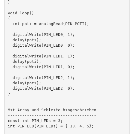
}

void loop()

{

  int poti = analogRead(PIN_POTI);

  digitalWrite(PIN_LED0, 1);

  delay(poti);

  digitalWrite(PIN_LED0, 0);

  digitalWrite(PIN_LED1, 1);

  delay(poti);

  digitalWrite(PIN_LED1, 0);

  digitalWrite(PIN_LED2, 1);

  delay(poti);

  digitalWrite(PIN_LED2, 0);

}

Mit Array und Schleife hingeschrieben

-------------------------------------

const int PIN_LEDs = 3;

int PIN_LED[PIN_LEDs] = { 13, 4, 5};
