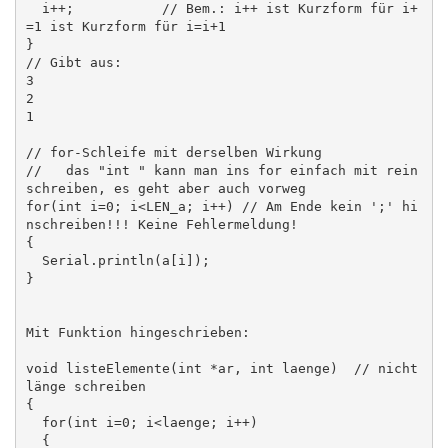
  i++;           // Bem.: i++ ist Kurzform für i+
=1 ist Kurzform für i=i+1

}

// Gibt aus:

3

2

1

// for-Schleife mit derselben Wirkung

//   das "int " kann man ins for einfach mit rein
schreiben, es geht aber auch vorweg

for(int i=0; i<LEN_a; i++) // Am Ende kein ';' hi
nschreiben!!! Keine Fehlermeldung!

{

  Serial.println(a[i]);

}

Mit Funktion hingeschrieben:

void listeElemente(int *ar, int laenge)  // nicht 
länge schreiben

{ 

  for(int i=0; i<laenge; i++)

  { 
