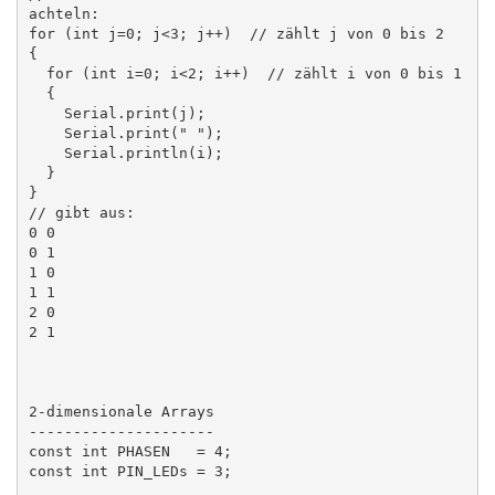
achteln:

for (int j=0; j<3; j++)  // zählt j von 0 bis 2

{

  for (int i=0; i<2; i++)  // zählt i von 0 bis 1

  {

    Serial.print(j);

    Serial.print(" ");

    Serial.println(i);

  }

}

// gibt aus:

0 0

0 1

1 0

1 1

2 0

2 1

2-dimensionale Arrays

---------------------

const int PHASEN   = 4;

const int PIN_LEDs = 3;
