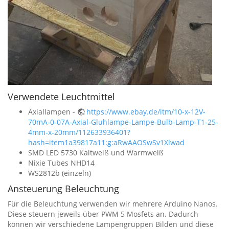
Verwendete Leuchtmittel
Axiallampen -
https://www.ebay.de/itm/10-x-12V-
70mA-0-07A-Axial-Gluhlampe-Lampe-Bulb-Lamp-T1-25-
4mm-x-20mm/112633936401?
hash=item1a39817a11:g:aRwAAOSwSv1Xlwad
SMD LED 5730 Kaltweiß und Warmweiß
Nixie Tubes NHD14
WS2812b (einzeln)
Ansteuerung Beleuchtung
Für die Beleuchtung verwenden wir mehrere Arduino Nanos.
Diese steuern jeweils über PWM 5 Mosfets an. Dadurch
können wir verschiedene Lampengruppen Bilden und diese