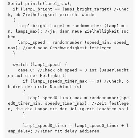
Serial.println(lamp1_max); 

  if (lamp1_bright == lamp1_bright_target) //Chec
k, ob Zielhelligkeit erreicht wurde

  {

    lamp1_bright_target = randomnumber (lamp1_mi
n, lamp1_max); //ja, dann neue Zielhelligkeit suc
hen

    lamp1_speed = randomnumber (speed_min, speed_
max); //und neue Geschwindigkeit festlegen

  }

  switch (lamp1_speed) {

    case 0: //Check ob speed = 0 ist (Dauerleucht
en auf einer Helligkeit)

      if (lamp1_speed0_timer_max == 0) //Check, o
b dies der erste Durchlauf ist

      {

        lamp1_speed0_timer_max = randomnumber(spe
ed0_timer_min, speed0_timer_max); //Zeit festlege
n, die die Lampe mit der Helligkeit leuchten soll

      }

      lamp1_speed0_timer = lamp1_speed0_timer + l
amp_delay; //Timer mit delay addieren
