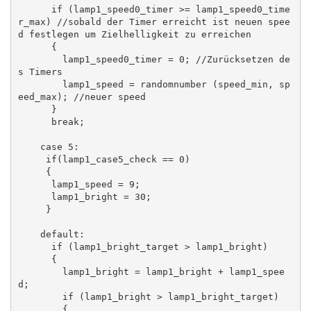
      if (lamp1_speed0_timer >= lamp1_speed0_time
r_max) //sobald der Timer erreicht ist neuen spee
d festlegen um Zielhelligkeit zu erreichen

      {

        lamp1_speed0_timer = 0; //Zurücksetzen de
s Timers

        lamp1_speed = randomnumber (speed_min, sp
eed_max); //neuer speed

      }

      break;

    case 5:

     if(lamp1_case5_check == 0)

     {

      lamp1_speed = 9;

      lamp1_bright = 30;

     }

    default:

      if (lamp1_bright_target > lamp1_bright)

      {

        lamp1_bright = lamp1_bright + lamp1_spee
d;

        if (lamp1_bright > lamp1_bright_target)

        {
