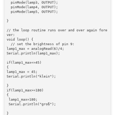
  pinMode(lamp3, OUTPUT);

  pinMode(lamp4, OUTPUT);

  pinMode(lamp5, OUTPUT);

}

// the loop routine runs over and over again fore
ver:

void loop() {

  // set the brightness of pin 9:

lamp1_max = analogRead(6)/4;

Serial.println(lamp1_max); 

if(lamp1_max<=45)

{

lamp1_max = 45;

Serial.println("klein"); 

}

if(lamp1_max>=180)

{

 lamp1_max=180;

 Serial.println("groß"); 

}
