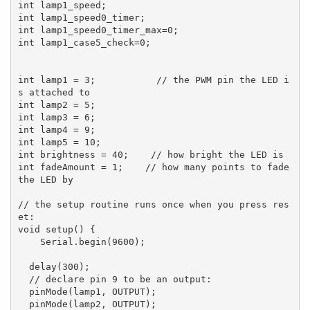
int lamp1_speed;

int lamp1_speed0_timer;

int lamp1_speed0_timer_max=0;

int lamp1_case5_check=0;

int lamp1 = 3;           // the PWM pin the LED i
s attached to

int lamp2 = 5;

int lamp3 = 6;

int lamp4 = 9;

int lamp5 = 10;

int brightness = 40;    // how bright the LED is

int fadeAmount = 1;    // how many points to fade 
the LED by

// the setup routine runs once when you press res
et:

void setup() {

    Serial.begin(9600);  

  delay(300);

  // declare pin 9 to be an output:

  pinMode(lamp1, OUTPUT);

  pinMode(lamp2, OUTPUT);
