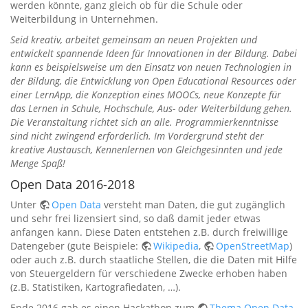
werden könnte, ganz gleich ob für die Schule oder
Weiterbildung in Unternehmen.
Seid kreativ, arbeitet gemeinsam an neuen Projekten und
entwickelt spannende Ideen für Innovationen in der Bildung. Dabei
kann es beispielsweise um den Einsatz von neuen Technologien in
der Bildung, die Entwicklung von Open Educational Resources oder
einer LernApp, die Konzeption eines MOOCs, neue Konzepte für
das Lernen in Schule, Hochschule, Aus- oder Weiterbildung gehen.
Die Veranstaltung richtet sich an alle. Programmierkenntnisse
sind nicht zwingend erforderlich. Im Vordergrund steht der
kreative Austausch, Kennenlernen von Gleichgesinnten und jede
Menge Spaß!
Open Data 2016-2018
Unter
Open Data
versteht man Daten, die gut zugänglich
und sehr frei lizensiert sind, so daß damit jeder etwas
anfangen kann. Diese Daten entstehen z.B. durch freiwillige
Datengeber (gute Beispiele:
Wikipedia
,
OpenStreetMap
)
oder auch z.B. durch staatliche Stellen, die die Daten mit Hilfe
von Steuergeldern für verschiedene Zwecke erhoben haben
(z.B. Statistiken, Kartografiedaten, …).
Ende 2016 gab es einen Hackathon zum
Thema Open Data
.