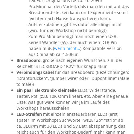
1,50Eur, Original aus DE ca. 10-20Eur
Pro Mini hat den Vorteil, daß man den mit auf das
Breadboard stecken kann und Experimente somit
leichter nach Hause transportieren kann.
Aufsteckplatinen gibt es dafür allerdings nicht
(wird für den Workshop nicht benötigt).
Zum Pro Mini benötigt man noch einen USB-
Seriell Wandler (5V), der auch einen DTR Pin
haben muß (
wenn nicht...
) Kompatible Version
aus China ab ca. 1,50Eur
Breadboard
, größe nach eigenen Wünschen, z.B. bei
Reichelt "STECKBOARD 1K2V" für knapp 4Eur
Verbindungskabel
für das Breadboard (Bezeichnungen:
"Drahtbrücken", "Jumper wire" oder "Dupont line" (Male
to male))
Ein paar Elektronik-Kleinteile
LEDs, Widerstände,
Taster, Poti (z.B. 10K Ohm linear), etc. Aber eine genaue
Liste, was gut wäre können wir ja im Laufe des
Workshops herausschälen.
LED-Streifen
mit einzeln ansteuerbaren LEDs (erst
später im Workshop) Suchworte "ws2812b" "strip" ab
ca. 3Eur/m mit 30 LEDs und 5V Betriebsspannung, das
reicht auch für den Workshop-Bedarf, mehr kann man