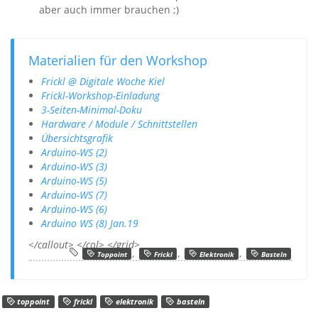
aber auch immer brauchen ;)
Materialien für den Workshop
Frickl @ Digitale Woche Kiel
Frickl-Workshop-Einladung
3-Seiten-Minimal-Doku
Hardware / Module / Schnittstellen
Übersichtsgrafik
Arduino-WS (2)
Arduino-WS (3)
Arduino-WS (5)
Arduino-WS (7)
Arduino-WS (6)
Arduino WS (8) Jan.19
</callout> </col> </grid>
,
,
,
Toppoint
Frickl
Elektronik
Basteln
toppoint
frickl
elektronik
basteln