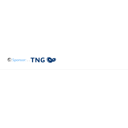
Sponsor:
. .