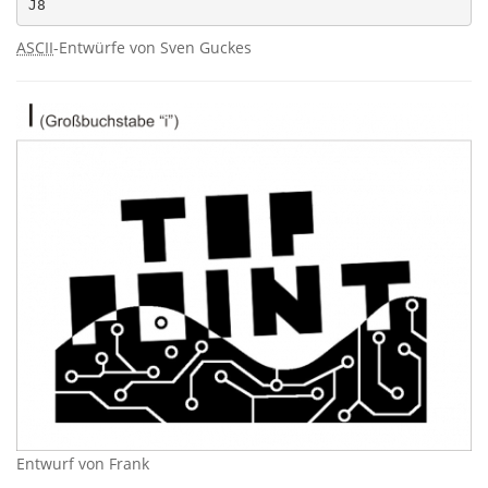
ASCII
-Entwürfe von Sven Guckes
Entwurf von Frank