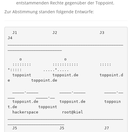
entstammenden Rechte gegenüber der Toppoint.
Zur Abstimmung standen folgende Entwürfe:
  J1               J2                  J3                 
J4

_________________________________________________
_______________________

     o                  o                                 

  ::::::::         :::::::::::         :::::
°:::::         .....°.....  

  toppoint         toppoint.de         toppoint.d
e         toppoint.de

  _____._____         _____._____        _____.__
___         _____.__

  toppoınt.de         toppoınt.de        toppoın
t.de         toppoınt

  hackerspace          root@kiel

_________________________________________________
________________________

  J5                  J5                 J7                  