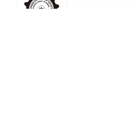
Entwürfe von Adrian
Das alte Logo der Toppoint
,
,
,
,
,
Toppoint
Logo
Jubiläum
Party
Umzug
Wettbewerb