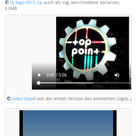
tp-logo-2015.zip
auch als svg, verschiedene Varianten,
3,3MB
Video (mp4)
von der ersten Version des animierten Logos, ge