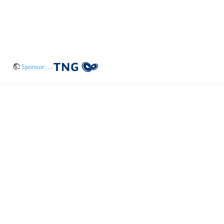
Sponsor:
. .