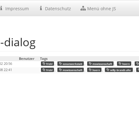
Impressum
Datenschutz
Menü ohne JS
-dialog
Benutzer
Tags
02 20:56
,
,
,
,
frickl
ozeanwerkstatt
mswissenschaft
hoern
08 22:41
,
,
,
,
frickl
mswissenschaft
hoern
willy-brandt-ufer