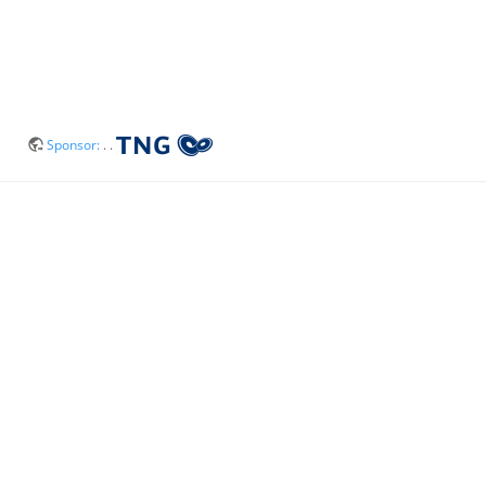
Sponsor:
. .