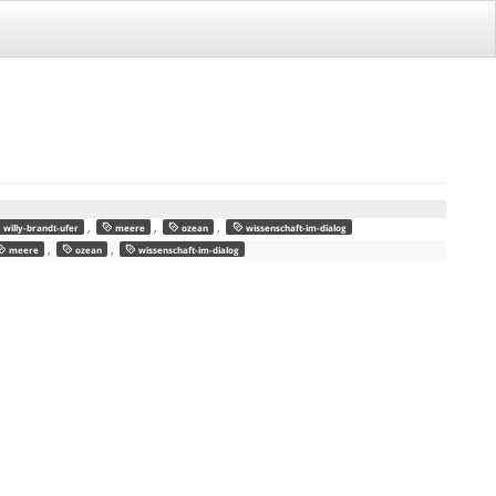
,
,
,
willy-brandt-ufer
meere
ozean
wissenschaft-im-dialog
,
,
meere
ozean
wissenschaft-im-dialog