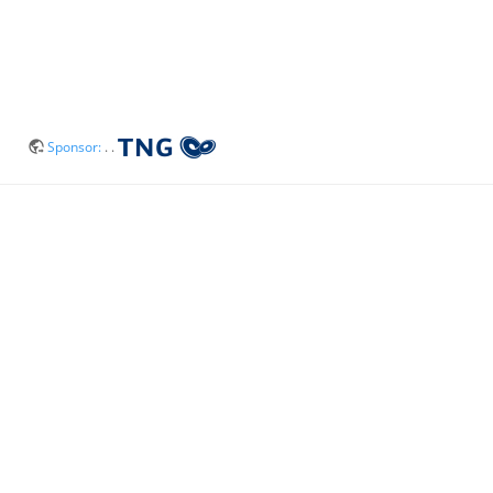
Sponsor:
. .