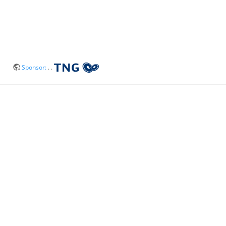
Sponsor:
. .