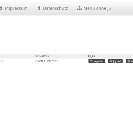
Impressum
Datenschutz
Menü ohne JS
Benutzer
Tags
:42
Inken Lüderson
,
,
toppoint
jugend
sc