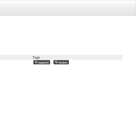
Tags
,
toppoint
hacken