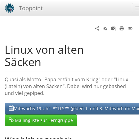
Toppoint
Linux von alten
Säcken
Quasi als Motto "Papa erzählt vom Krieg" oder "Linux
(Latein) von alten Säcken". Dabei wird nur gebashed
und viel gepiped.
Mittwochs 19 Uhr: **LFS** (jeden 1. und 3. Mittwoch im Mo
Mailingliste zur Lerngruppe