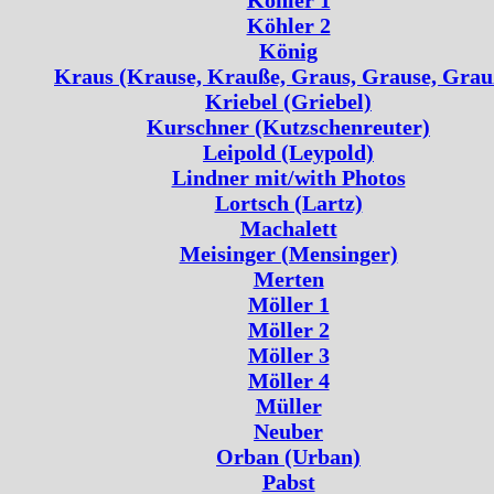
Köhler 2
König
Kraus (Krause, Krauße, Graus, Grause, Grau
Kriebel (Griebel)
Kurschner (Kutzschenreuter)
Leipold (Leypold)
Lindner mit/with Photos
Lortsch (Lartz)
Machalett
Meisinger (Mensinger)
Merten
Möller 1
Möller 2
Möller 3
Möller 4
Müller
Neuber
Orban (Urban)
Pabst