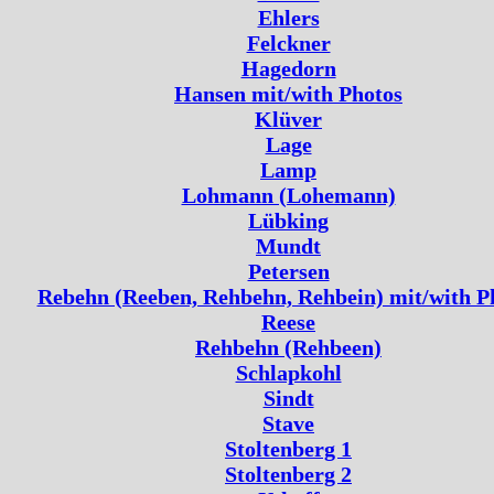
Ehlers
Felckner
Hagedorn
Hansen mit/with Photos
Klüver
Lage
Lamp
Lohmann (Lohemann)
Lübking
Mundt
Petersen
Rebehn (Reeben, Rehbehn, Rehbein) mit/with P
Reese
Rehbehn (Rehbeen)
Schlapkohl
Sindt
Stave
Stoltenberg 1
Stoltenberg 2