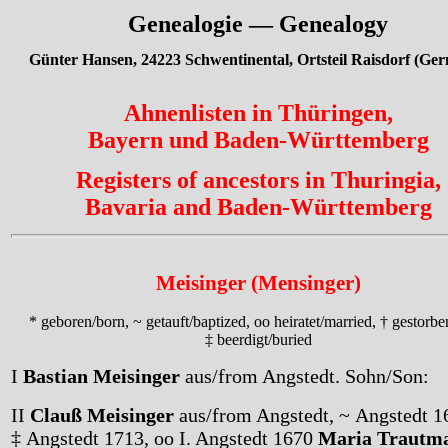
Genealogie — Genealogy
Günter Hansen, 24223 Schwentinental, Ortsteil Raisdorf (Ge
Ahnenlisten in Thüringen,
Bayern und Baden-Württemberg
Registers of ancestors in Thuringia,
Bavaria and Baden-Württemberg
Meisinger (Mensinger)
* geboren/born, ~ getauft/baptized, oo heiratet/married, † gestorbe
‡ beerdigt/buried
I
Bastian Meisinger
aus/from Angstedt. Sohn/Son:
II
Clauß Meisinger
aus/from Angstedt, ~ Angstedt 1
‡ Angstedt 1713, oo I. Angstedt 1670
Maria Trautm