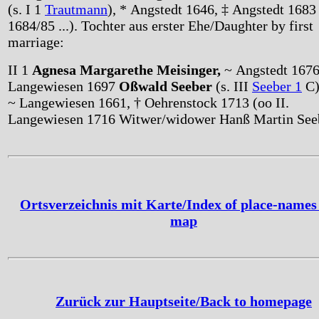
(s. I 1
Trautmann
), * Angstedt 1646, ‡ Angstedt 1683 
1684/85 ...). Tochter aus erster Ehe/Daughter by first
marriage:
II 1
Agnesa Margarethe Meisinger,
~ Angstedt 1676,
Langewiesen 1697
Oßwald Seeber
(s. III
Seeber 1
C)
~ Langewiesen 1661, † Oehrenstock 1713 (oo II.
Langewiesen 1716 Witwer/widower Hanß Martin Seeb
Ortsverzeichnis mit Karte/Index of place-names
map
Zurück zur Hauptseite/Back to homepage