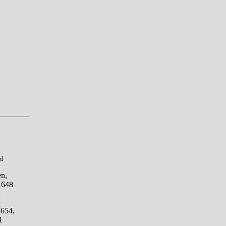
ed
n,
1648
:
1654,
1