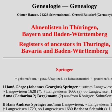
Genealogie — Genealogy
Günter Hansen, 24223 Schwentinental, Ortsteil Raisdorf (Germany)
Ahnenlisten in Thüringen,
Bayern und Baden-Württemberg
Registers of ancestors in Thuringia,
Bavaria and Baden-Württemberg
Springer
* geboren/born, ~ getauft/baptized, oo heiratet/married, † gestorben/di
I
Hanß Görge (Johannes Georgius) Springer
aus/from Langewiese
~ Langewiesen 1628 (?), † Langewiesen 1666 (?), oo Langewiesen 
Anna (Catharina ?) Bergkmann (?)
aus/from Königsee. Sohn/Son
II
Hans Andreas Springer
aus/from Langewiesen, ~ Langewiesen 
† Langewiesen 1729, oo Langewiesen 1680
Barbara Schmidt
(s. I 