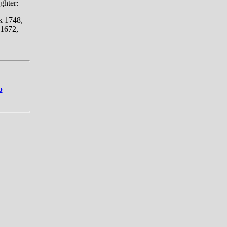
ghter:
k 1748,
 1672,
p