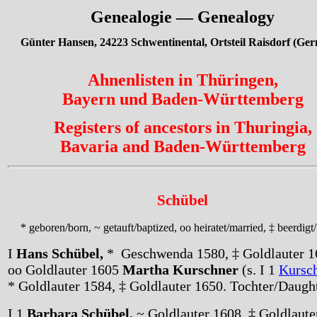
Genealogie — Genealogy
Günter Hansen, 24223 Schwentinental, Ortsteil Raisdorf (Ge
Ahnenlisten in Thüringen,
Bayern und Baden-Württemberg
Registers of ancestors in Thuringia,
Bavaria and Baden-Württemberg
Schübel
* geboren/born, ~ getauft/baptized, oo heiratet/married, ‡ beerdigt
I
Hans Schübel,
* Geschwenda 1580, ‡ Goldlauter 1
oo Goldlauter 1605
Martha Kurschner
(s. I 1
Kursc
* Goldlauter 1584, ‡ Goldlauter 1650. Tochter/Daugh
I 1
Barbara Schübel,
~ Goldlauter 1608, ‡ Goldlaute