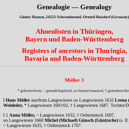
Genealogie — Genealogy
Günter Hansen, 24223 Schwentinental, Ortsteil Raisdorf (Germany)
Ahnenlisten in Thüringen,
Bayern und Baden-Württemberg
Registers of ancestors in Thuringia,
Bavaria and Baden-Württemberg
Möller 3
* geboren/born, ~ getauft/baptized, oo heiratet/married, † gestorben/di
I
Hans Möller
aus/from Langewiesen oo Langewiesen 1632
Leena 
Weisleder,
* Langewiesen 1601/02, † Langewiesen 1687. Tochter/D
I 1
Anna Möller,
~ Langewiesen 1632, † Oehrenstock 1697,
oo Langewiesen 1660
Michel (Michael) Günsch (Güntzsche)
(s. II
~ Langewiesen 1635, † Oehrenstock 1707.