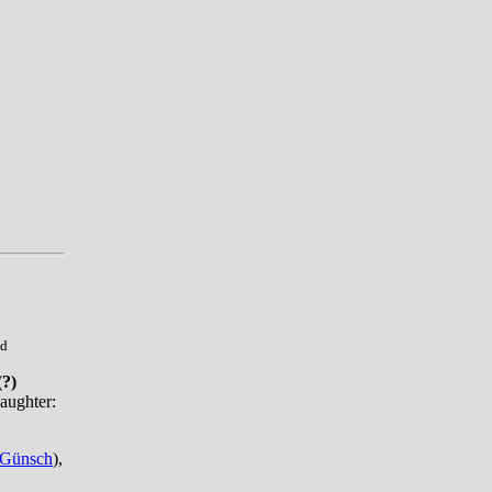
ed
(?)
aughter:
Günsch
),