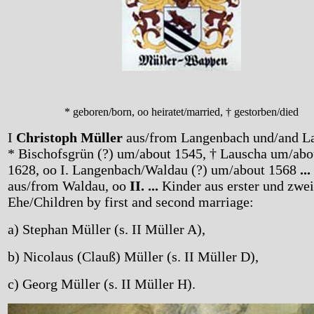
* geboren/born, oo heiratet/married, † gestorben/died
I
Christoph Müller
aus/from Langenbach und/and L
* Bischofsgrün (?) um/about 1545, † Lauscha um/abo
1628, oo I. Langenbach/Waldau (?) um/about 1568
..
aus/from Waldau, oo
II. ...
Kinder aus erster und zwei
Ehe/Children by first and second marriage:
a) Stephan Müller (s. II Müller A),
b) Nicolaus (Clauß) Müller (s. II Müller D),
c) Georg Müller (s. II Müller H).