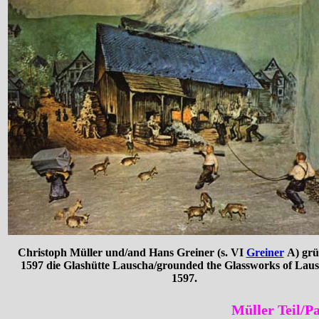
Christoph Müller und/and Hans Greiner (s. VI
Greiner
A) grü
1597 die Glashütte Lauscha/grounded the Glassworks of Laus
1597.
Müller Teil/P