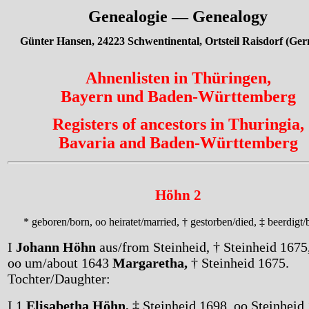
Genealogie — Genealogy
Günter Hansen, 24223 Schwentinental, Ortsteil Raisdorf (Ge
Ahnenlisten in Thüringen,
Bayern und Baden-Württemberg
Registers of ancestors in Thuringia,
Bavaria and Baden-Württemberg
Höhn 2
* geboren/born, oo heiratet/married, † gestorben/died, ‡ beerdigt/
I
Johann Höhn
aus/from Steinheid, † Steinheid 1675
oo um/about 1643
Margaretha,
† Steinheid 1675.
Tochter/Daughter:
I 1
Elisabetha Höhn,
‡ Steinheid 1698, oo Steinheid